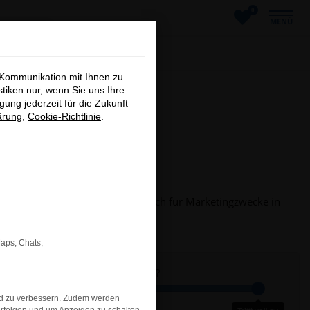
0
MENÜ
×
 Kommunikation mit Ihnen zu
stiken nur, wenn Sie uns Ihre
ung jederzeit für die Zukunft
ärung
,
Cookie-Richtlinie
.
eder an Dritte weitergegeben noch für Marketingzwecke in
Maps, Chats,
e Reaktionszeit auf Ihre Anfrage?
nd zu verbessern. Zudem werden