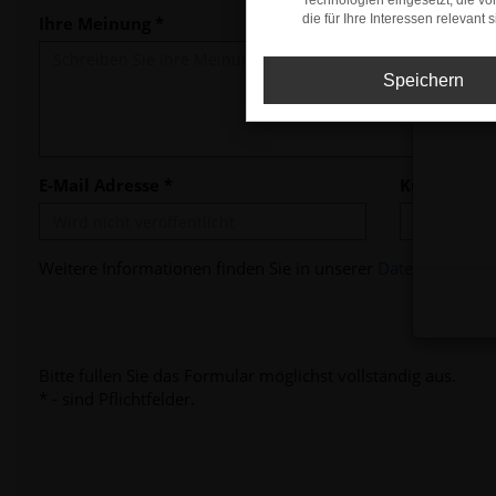
Technologien eingesetzt, die v
die für Ihre Interessen relevant s
Ihre Meinung *
Speichern
E-Mail Adresse *
Kunden-/V
Weitere Informationen finden Sie in unserer
Datenschutzerk
Bitte füllen Sie das Formular möglichst vollständig aus.
* - sind Pflichtfelder.