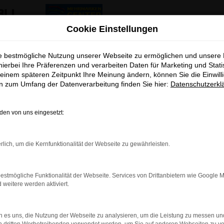
ng der Öffnungszeiten
Cookie Einstellungen
ie bestmögliche Nutzung unserer Webseite zu ermöglichen und unsere
Wir möchten Sie darüber informieren,
hierbei Ihre Präferenzen und verarbeiten Daten für Marketing und Stati
dass sich unsere Arbeitszeiten geändert haben.
einem späteren Zeitpunkt Ihre Meinung ändern, können Sie die Einwillig
en zum Umfang der Datenverarbeitung finden Sie hier:
Datenschutzerkl
en von uns eingesetzt:
mierung unseres Kundenservices verwendet. Ihre Daten werden w
rlich, um die Kernfunktionalität der Webseite zu gewährleisten.
Verkauf
chtlinien
. Danke, dass Sie sich Zeit nehmen.
Montag bis Donnerstag
08:00 – 12:00 Uhr und 13:00 – 18:00 Uhr
estmögliche Funktionalität der Webseite. Services von Drittanbietern wie Google 
Freitag
eitere werden aktiviert.
08:00 – 12:00 Uhr und 13:00 – 17:00 Uhr
*
Wie empfanden Sie unser
Samstag
W
09:00 – 13:00 Uhr
 es uns, die Nutzung der Webseite zu analysieren, um die Leistung zu messen u
i