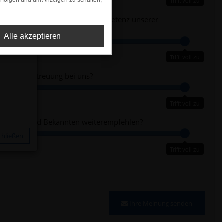
Trifft voll zu
rfolgen und um Anzeigen zu schalten,
e mit der Beratung und Fachkompetenz unserer
Alle akzeptieren
Trifft voll zu
 mit der Betreuung bei uns?
Trifft voll zu
 Freunde und Bekannten weiterempfehlen?
chließen
Trifft voll zu
Ihre Meinung senden