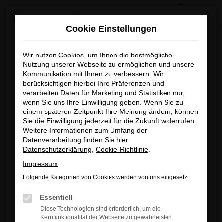
0
Zum
×
MENÜ
Änderung der Öffnungszeiten
Hauptinhalt
Cookie Einstellungen
springen
Startseite
Fahrzeuge
Fahrzeug-Showroom
Wir möchten Sie darüber informieren,
Wir nutzen Cookies, um Ihnen die bestmögliche
dass sich unsere Arbeitszeiten geändert haben.
Nutzung unserer Webseite zu ermöglichen und unsere
Kommunikation mit Ihnen zu verbessern. Wir
Fehler: Network Error
berücksichtigen hierbei Ihre Präferenzen und
verarbeiten Daten für Marketing und Statistiken nur,
wenn Sie uns Ihre Einwilligung geben. Wenn Sie zu
Beim Laden ist ein Fehler aufgetreten.
einem späteren Zeitpunkt Ihre Meinung ändern, können
Hier sind ein paar Tipps, die dir helfen können:
Sie die Einwilligung jederzeit für die Zukunft widerrufen.
Weitere Informationen zum Umfang der
Überprüfe deine Firewall und deine
Verkauf
Datenverarbeitung finden Sie hier:
Internetverbindung.
Montag bis Donnerstag
Datenschutzerklärung
,
Cookie-Richtlinie
.
Laden andere Webseiten, zum Beispiel deine
08:00 – 12:00 Uhr und 13:00 – 18:00 Uhr
Impressum
Suchmaschine?
Freitag
Folgende Kategorien von Cookies werden von uns eingesetzt:
Prüfe deine Browsererweiterungen.
08:00 – 12:00 Uhr und 13:00 – 17:00 Uhr
Samstag
Manche Erweiterungen, wie Werbeblocker,
Essentiell
09:00 – 13:00 Uhr
können das Laden bestimmter Seiten
Diese Technologien sind erforderlich, um die
verhindern. Funktioniert die Seite in einem
Kernfunktionalität der Webseite zu gewährleisten.