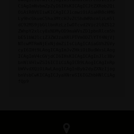
CiAgImNvbmZpZyI6IHsKICAgICJtZXRob2Qi
OiAiR0VUIiwKICAgICJ1cmwiOiAiaHR0cHM6
Ly9hcGkueC5ha3MtcHJvZC5hdWRhcmlzLm5l
dC92MS9jbGllbnRzLzIwOTcvd2Vic2l0ZS12
ZWhpY2xlcy8xNDMyOD9maWVsZD1pbnRlcm5h
bE51bWJlciZ3ZWJzaXRlPTVmODZlYTY4NjVj
NTcwMTRmNjExNjdmZiIsCiAgICAiaGVhZGVy
cyI6IHt9LAogICAgImJvZHkiOiBudWxsLAog
ICAgImV4cGVjdCI6IHsKICAgICAgInJlc3Bv
bnNlVHlwZSI6ICIiCiAgICB9LAogICAgInRp
bWVvdXQiOiAwLAogICAgInByb2dyZXNzIjog
bnVsbCwKICAgICJyaXNreSI6IGZhbHNlCiAg
fQp9