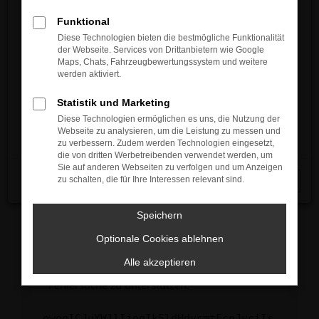
anderen Browser oder in einem privaten
Service / Werkstatt / Ersatzteile
Fenster?
Funktional
Montag bis Donnerstag
Starte dein Gerät neu.
Diese Technologien bieten die bestmögliche Funktionalität
08:00 – 12:00 Uhr und 13:00 – 17:00 Uhr
der Webseite. Services von Drittanbietern wie Google
Das kann manchmal helfen, vorübergehende
Freitag
Maps, Chats, Fahrzeugbewertungssystem und weitere
Probleme zu beheben.
werden aktiviert.
08:00 – 14:00 Uhr
Stelle sicher, dass dein Browser und dein
Statistik und Marketing
Betriebssystem auf dem neuesten Stand
Diese Technologien ermöglichen es uns, die Nutzung der
sind.
Unser Kontaktformular
Webseite zu analysieren, um die Leistung zu messen und
Veraltete Software birgt nicht nur ein
zu verbessern. Zudem werden Technologien eingesetzt,
Sicherheitsrisiko, sondern kann auch dazu
die von dritten Werbetreibenden verwendet werden, um
führen, dass bestimmte Funktionen nicht mehr
Sie auf anderen Webseiten zu verfolgen und um Anzeigen
zu schalten, die für Ihre Interessen relevant sind.
Schließen
unterstützt werden.
Wende dich an den Webseitenbetreiber.
Speichern
Wenn du alle oben genannten Schritte versucht
hast, kontaktiere uns bitte. Wir werden
Optionale Cookies ablehnen
versuchen, das Problem zu beheben. Du kannst
Alle akzeptieren
uns diesen Text schicken, um uns bei der
Fehlersuche zu unterstützen:
ewogICJuYW1lIjogIk5ldHdvcmtFcnJvciIs