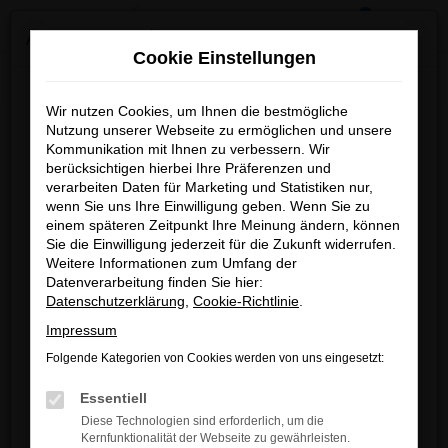
0
Zum
×
MENÜ
Änderung der Öffnungszeiten
Hauptinhalt
Cookie Einstellungen
springen
Startseite
Fahrzeuge
Fahrzeug-Showroom
Wir möchten Sie darüber informieren,
Wir nutzen Cookies, um Ihnen die bestmögliche
dass sich unsere Arbeitszeiten geändert haben.
Nutzung unserer Webseite zu ermöglichen und unsere
Kommunikation mit Ihnen zu verbessern. Wir
Fehler: Network Error
berücksichtigen hierbei Ihre Präferenzen und
verarbeiten Daten für Marketing und Statistiken nur,
wenn Sie uns Ihre Einwilligung geben. Wenn Sie zu
Beim Laden ist ein Fehler aufgetreten.
einem späteren Zeitpunkt Ihre Meinung ändern, können
Hier sind ein paar Tipps, die dir helfen können:
Sie die Einwilligung jederzeit für die Zukunft widerrufen.
Weitere Informationen zum Umfang der
Überprüfe deine Firewall und deine
Verkauf
Datenverarbeitung finden Sie hier:
Internetverbindung.
Montag bis Donnerstag
Datenschutzerklärung
,
Cookie-Richtlinie
.
Laden andere Webseiten, zum Beispiel deine
08:00 – 12:00 Uhr und 13:00 – 18:00 Uhr
Impressum
Suchmaschine?
Freitag
Folgende Kategorien von Cookies werden von uns eingesetzt:
Prüfe deine Browsererweiterungen.
08:00 – 12:00 Uhr und 13:00 – 17:00 Uhr
Samstag
Manche Erweiterungen, wie Werbeblocker,
Essentiell
09:00 – 13:00 Uhr
können das Laden bestimmter Seiten
Diese Technologien sind erforderlich, um die
verhindern. Funktioniert die Seite in einem
Kernfunktionalität der Webseite zu gewährleisten.