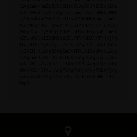
CiAgImNvbmZpZyI6IHsKICAgICJtZXRob2Qi
OiAiR0VUIiwKICAgICJ1cmwiOiAiaHR0cHM6
Ly9hcGkueC5ha3MtcHJvZC5hdWRhcmlzLm5l
dC92MS9jbGllbnRzLzIwOTcvd2Vic2l0ZS12
ZWhpY2xlcy84MjU2ND9maWVsZD1pbnRlcm5h
bE51bWJlciZ3ZWJzaXRlPTVmODZlYTY4NjVj
NTcwMTRmNjExNjdmZiIsCiAgICAiaGVhZGVy
cyI6IHt9LAogICAgImJvZHkiOiBudWxsLAog
ICAgImV4cGVjdCI6IHsKICAgICAgInJlc3Bv
bnNlVHlwZSI6ICIiCiAgICB9LAogICAgInRp
bWVvdXQiOiAwLAogICAgInByb2dyZXNzIjog
bnVsbCwKICAgICJyaXNreSI6IGZhbHNlCiAg
fQp9