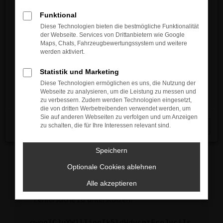
anderen Browser oder in einem privaten
Service / Werkstatt / Ersatzteile
Fenster?
Funktional
Montag bis Donnerstag
Starte dein Gerät neu.
Diese Technologien bieten die bestmögliche Funktionalität
08:00 – 12:00 Uhr und 13:00 – 17:00 Uhr
der Webseite. Services von Drittanbietern wie Google
Das kann manchmal helfen, vorübergehende
Freitag
Maps, Chats, Fahrzeugbewertungssystem und weitere
Probleme zu beheben.
werden aktiviert.
08:00 – 14:00 Uhr
Stelle sicher, dass dein Browser und dein
Statistik und Marketing
Betriebssystem auf dem neuesten Stand
Diese Technologien ermöglichen es uns, die Nutzung der
sind.
Unser Kontaktformular
Webseite zu analysieren, um die Leistung zu messen und
Veraltete Software birgt nicht nur ein
zu verbessern. Zudem werden Technologien eingesetzt,
Sicherheitsrisiko, sondern kann auch dazu
die von dritten Werbetreibenden verwendet werden, um
führen, dass bestimmte Funktionen nicht mehr
Sie auf anderen Webseiten zu verfolgen und um Anzeigen
zu schalten, die für Ihre Interessen relevant sind.
Schließen
unterstützt werden.
Wende dich an den Webseitenbetreiber.
Speichern
Wenn du alle oben genannten Schritte versucht
hast, kontaktiere uns bitte. Wir werden
Optionale Cookies ablehnen
versuchen, das Problem zu beheben. Du kannst
Alle akzeptieren
uns diesen Text schicken, um uns bei der
Fehlersuche zu unterstützen:
ewogICJuYW1lIjogIk5ldHdvcmtFcnJvciIs